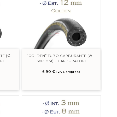
E (Ø –
“GOLDEN” TUBO CARBURANTE (Ø –
RI
6×12 MM) – CARBURATORI
6,90
€
IVA Compresa