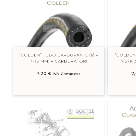
“GOLDEN” TUBO CARBURANTE (Ø –
“GOLDEN
7×13 MM) – CARBURATORI
7,5×1
7,20
€
7
IVA Compresa