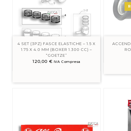
R
4 SET (3PZ) FASCE ELASTICHE – 1.5 X
ACCENDI
1.75 X 4.0 MM (BOXER 1.300 CC) –
RO
“GOETZE”
120,00
€
IVA Compresa