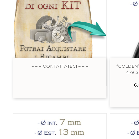
– – – CONTATTATECI – – –
“GOLDEN”
4×9,
6