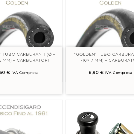
” TUBO CARBURANTI (Ø –
“GOLDEN” TUBO CARBURAN
4,5 MM) – CARBURATORI
-10×17 MM) – CARBURAT
,60
€
8,90
€
IVA Compresa
IVA Compresa