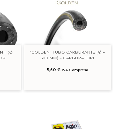
TI (Ø
“GOLDEN” TUBO CARBURANTE (Ø –
ORI
3×8 MM) – CARBURATORI
5,50
€
IVA Compresa