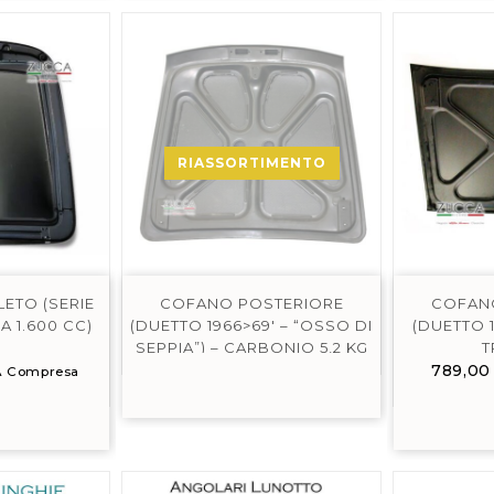
RIASSORTIMENTO
ETO (SERIE
COFANO POSTERIORE
COFAN
IA 1.600 CC)
(DUETTO 1966>69′ – “OSSO DI
(DUETTO 
SEPPIA”) – CARBONIO 5,2 KG
T
789,0
A Compresa