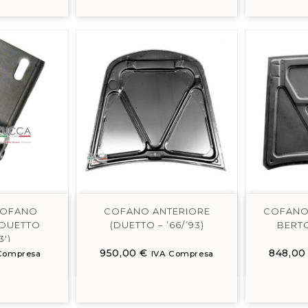
COFANO
COFANO ANTERIORE
COFANO 
(DUETTO
(DUETTO – ’66/’93)
BERTO
3′)
950,00
€
848,0
Compresa
IVA Compresa