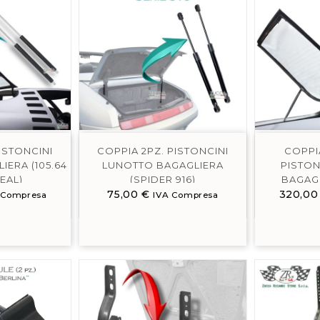
ISTONCINI
COPPIA 2PZ. PISTONCINI
COPPI
ERA (105.64
LUNOTTO BAGAGLIERA
PISTON
EAL)
(SPIDER 916)
BAGAGL
75,00
€
320,0
M
 Compresa
IVA Compresa