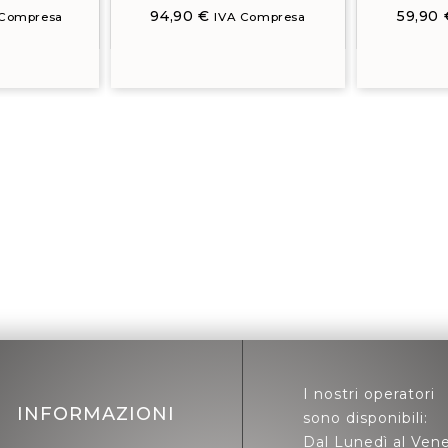
94,90
€
59,90
 Compresa
IVA Compresa
I nostri operatori
INFORMAZIONI
sono disponibili:
Dal Lunedì al Vene