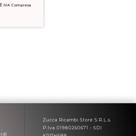
€
IVA Compresa
Zucca Ricambi Store S.R.L.s.
P.Iva 01980260671 - SDI
rdì
KRRH6B9