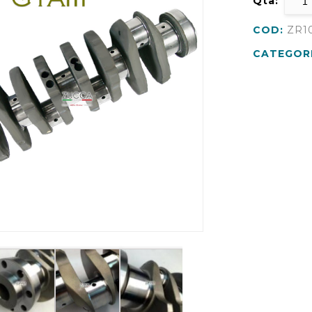
Qtà:
COD:
ZR1
CATEGOR