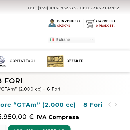
TEL. (+39) 0861 752533 - CELL. 366 3193952
BENVENUTO
CARRELLO
OPZIONI
0 PRODOTTI
Italiano
CONTATTACI
OFFERTE
8 FORI
“GTAm” (2.000 cc) – 8 Fori
ore “GTAm” (2.000 cc) – 8 Fori
Tappo per Condotti -
Parabrezza (105/115
5.950,00
€
IVA Compresa
Albero Motore (Ø6 x 7
Giulia - 1750/2000
x 12mm)
Berlina) - "Verde"