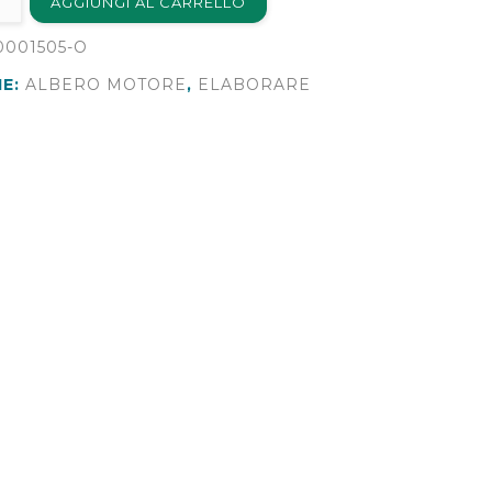
AGGIUNGI AL CARRELLO
0001505-O
IE:
ALBERO MOTORE
,
ELABORARE