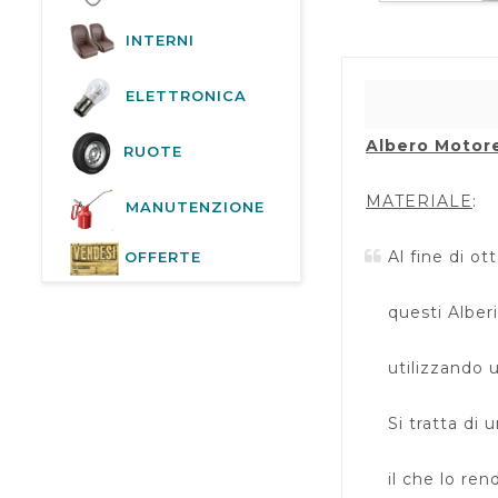
INTERNI
ELETTRONICA
Albero Motor
RUOTE
MATERIALE
:
MANUTENZIONE
Al fine di o
OFFERTE
questi Alber
utilizzando 
Si tratta di 
il che lo re