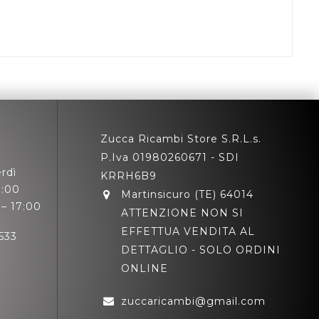
Zucca Ricambi Store S.R.L.s.
P.Iva 01980260671 - SDI
rdì
KRRH6B9
3:00
Martinsicuro (TE) 64014
– 17:00
ATTENZIONE NON SI
EFFETTUA VENDITA AL
533
DETTAGLIO - SOLO ORDINI
ONLINE
zuccaricambi@gmail.com