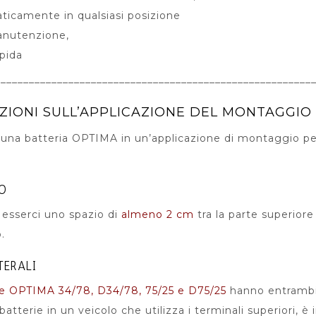
ticamente in qualsiasi posizione
anutenzione,
apida
________________________________________________________
ZIONI SULL’APPLICAZIONE DEL MONTAGGIO
zi una batteria OPTIMA in un’applicazione di montaggio p
O
esserci uno spazio di
almeno 2 cm
tra la parte superiore 
.
TERALI
ie OPTIMA 34/78, D34/78, 75/25 e D75/25
hanno entrambi i
batterie in un veicolo che utilizza i terminali superiori, è 