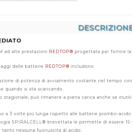
DESCRIZION
EDIATO
M ad alte prestazioni
REDTOP®
progettata per fornire l
ntaggi delle batterie
REDTOP®
includono:
zione di potenza di avviamento costante nel tempo consen
e quando si sta scaricando.
o stagionale, può rimanere a piena carica anche se inutil
no a 3 volte più lunga rispetto alle batterie piombo-acido 
ogia SPIRALCELL® brevettata le permette di essere 15 vol
 tanto nessuna fuoriuscita di acido,