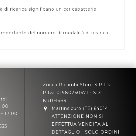
 di ricarica significano un caricabatterie
 importante del numero di modalità di ricarica.
Zucca Ricambi Store S.R.L.s.
P.Iva 01980260671 - SDI
rdì
KRRH6B9
3:00
Martinsicuro (TE) 64014
– 17:00
ATTENZIONE NON SI
EFFETTUA VENDITA AL
533
DETTAGLIO - SOLO ORDINI