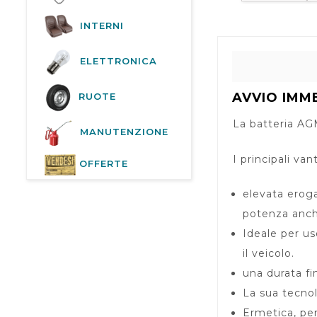
INTERNI
ELETTRONICA
AVVIO IMM
RUOTE
La batteria AG
MANUTENZIONE
I principali va
OFFERTE
elevata eroga
potenza anch
Ideale per us
il veicolo.
una durata fi
La sua tecnol
Ermetica, per