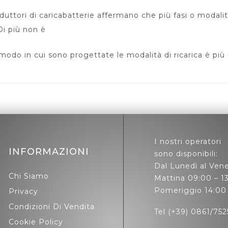
duttori di caricabatterie affermano che più fasi o modalità
Di più non è
 modo in cui sono progettate le modalità di ricarica è più
I nostri operatori
INFORMAZIONI
sono disponibili:
Dal Lunedì al Vene
Chi Siamo
Mattina 09:00 – 1
Pomeriggio 14:00 
Privacy
Condizioni Di Vendita
Tel (+39) 0861/752
Cookie Policy