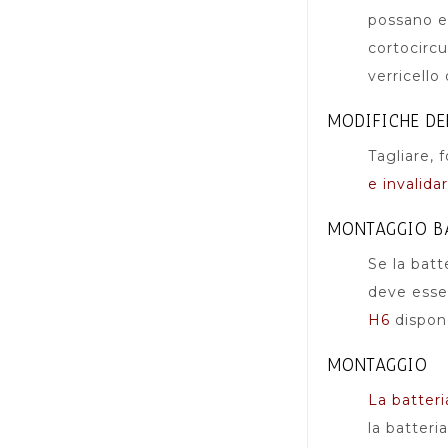
possano en
cortocircu
verricello
MODIFICHE DE
Tagliare, 
e invalida
MONTAGGIO B
Se la batt
deve esser
H6
dispong
MONTAGGIO
La batter
la batteri