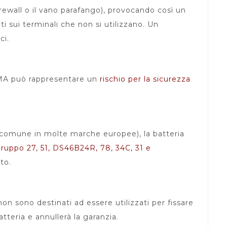
irewall o il vano parafango), provocando così un
 sui terminali che non si utilizzano. Un
ci.
PTIMA può rappresentare un
rischio per la sicurezza
o (comune in molte marche europee), la batteria
ruppo 27, 51, DS46B24R, 78, 34C, 31 e
to.
 non sono destinati ad essere utilizzati per fissare
tteria e annullerà la garanzia.