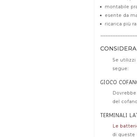
montabile pra
esente da m
ricarica più r
______________
CONSIDERA
Se utiliz
segue:
GIOCO COFAN
Dovrebbe 
del cofano
TERMINALI LA
Le batter
di queste 