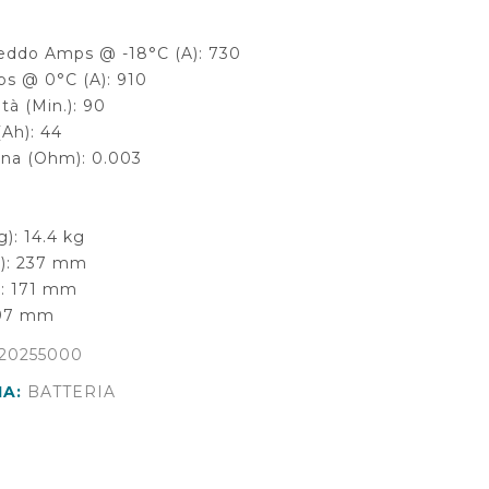
- Wi-Fi programmabile)
“Senza Fili”
eddo Amps @ -18°C (A): 730
s @ 0°C (A): 910
tà (Min.): 90
(Ah): 44
rna (Ohm): 0.003
E
): 14.4 kg
): 237 mm
: 171 mm
197 mm
20255000
IA:
BATTERIA