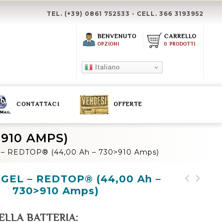
TEL. (+39) 0861 752533 - CELL. 366 3193952
BENVENUTO
CARRELLO
OPZIONI
0 PRODOTTI
Italiano
CONTATTACI
OFFERTE
>910 AMPS)
L – REDTOP® (44,00 Ah – 730>910 Amps)
 GEL – REDTOP® (44,00 Ah –
730>910 Amps)
Batteria GEL - REDTOP®
Spinterogeno -
(50,00 Ah - 815>1000
Accensione Elettronica
ELLA BATTERIA:
Amps)
(Serie 106 - 2.600 cc