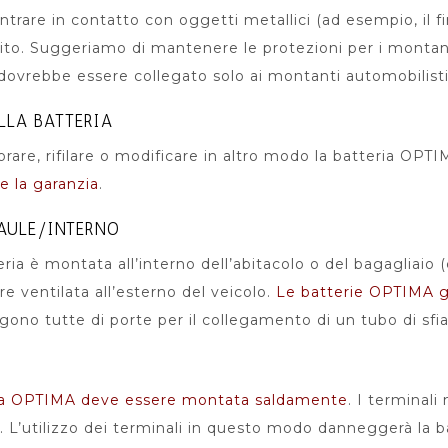
trare in contatto con oggetti metallici (ad esempio, il f
ito. Suggeriamo di mantenere le protezioni per i montanti
 dovrebbe essere collegato solo ai montanti automobilisti
LLA BATTERIA
forare, rifilare o modificare in altro modo la batteria O
re la garanzia
.
AULE/INTERNO
eria è montata all’interno dell’abitacolo o del bagagliai
e ventilata all’esterno del veicolo.
Le batterie OPTIMA g
ono tutte di porte per il collegamento di un tubo di sfia
ia OPTIMA deve essere montata saldamente
. I terminali
a. L’utilizzo dei terminali in questo modo danneggerà la ba