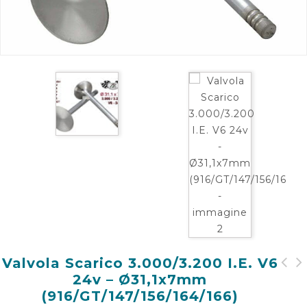
Valvola Scarico 3.000/3.200 I.E. V6
24v – Ø31,1x7mm
Valvola Scarico - 38,5
Valvola Scarico (Alfa
(916/GT/147/156/164/166)
x 9mm (75/164/SZ/RZ -
156/166 - 2.500 V6