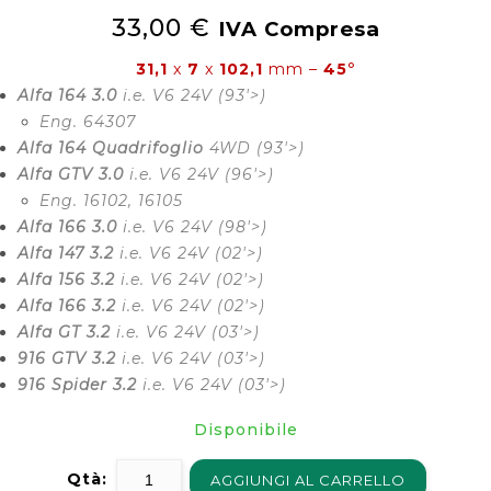
3.0 V6)
24v) - 29 x 7 mm
33,00
€
IVA Compresa
31,1
x
7
x
102,1
mm –
45
°
Alfa 164 3.0
i.e. V6 24V (93′>)
Eng. 64307
Alfa 164 Quadrifoglio
4WD
(93′>)
Alfa GTV 3.0
i.e. V6 24V
(96′>)
Eng. 16102, 16105
Alfa 166 3.0
i.e. V6 24V
(98′>)
Alfa 147 3.2
i.e. V6 24V
(02′>)
Alfa 156 3.2
i.e. V6 24V
(02′>)
Alfa 166 3.2
i.e. V6 24V
(02′>)
Alfa GT 3.2
i.e. V6 24V
(03′>)
916 GTV 3.2
i.e. V6 24V
(03′>)
916 Spider 3.2
i.e. V6 24V
(03′>)
Disponibile
Qtà:
AGGIUNGI AL CARRELLO