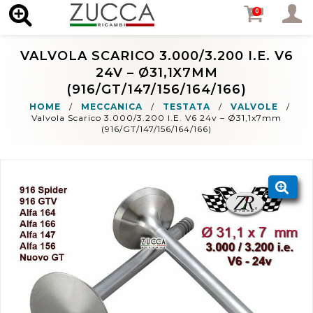
MENU
0
VALVOLA SCARICO 3.000/3.200 I.E. V6
24V – Ø31,1X7MM
(916/GT/147/156/164/166)
HOME
/
MECCANICA
/
TESTATA
/
VALVOLE
/
Valvola Scarico 3.000/3.200 I.E. V6 24v – Ø31,1x7mm
(916/GT/147/156/164/166)