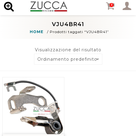
MENU
0
VJU4BR41
HOME
/
Prodotti taggati “VJU4BR41”
Visualizzazione del risultato
Ordinamento predefinito