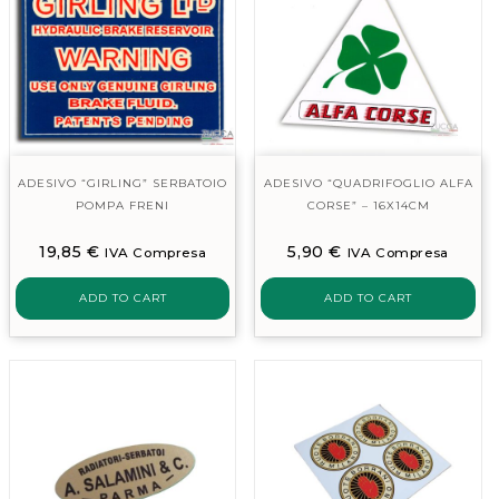
ADESIVO “GIRLING” SERBATOIO
ADESIVO “QUADRIFOGLIO ALFA
POMPA FRENI
CORSE” – 16X14CM
19,85
€
5,90
€
IVA Compresa
IVA Compresa
ADD TO CART
ADD TO CART