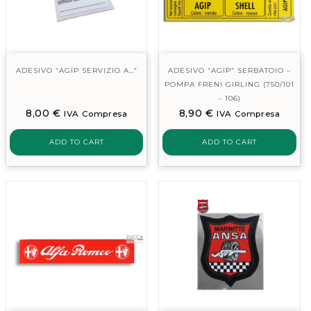
ADESIVO “AGIP SERVIZIO A…”
ADESIVO “AGIP” SERBATOIO –
POMPA FRENI GIRLING (750/101
– 106)
8,00
€
8,90
€
IVA Compresa
IVA Compresa
ADD TO CART
ADD TO CART