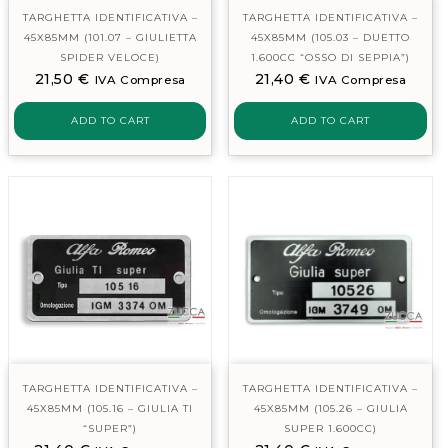
TARGHETTA IDENTIFICATIVA –
TARGHETTA IDENTIFICATIVA –
45X85MM (101.07 – GIULIETTA
45X85MM (105.03 – DUETTO
SPIDER VELOCE)
1.600CC “OSSO DI SEPPIA”)
21,50
€
21,40
€
IVA Compresa
IVA Compresa
ADD TO CART
ADD TO CART
TARGHETTA IDENTIFICATIVA –
TARGHETTA IDENTIFICATIVA –
45X85MM (105.16 – GIULIA TI
45X85MM (105.26 – GIULIA
“SUPER”)
SUPER 1.600CC)