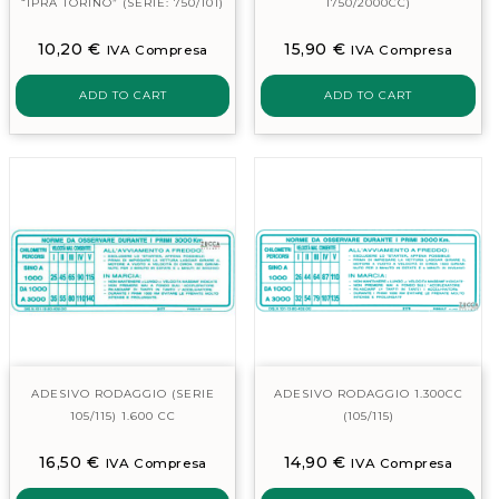
“IPRA TORINO” (SERIE: 750/101)
1750/2000CC)
10,20
€
15,90
€
IVA Compresa
IVA Compresa
ADD TO CART
ADD TO CART
ADESIVO RODAGGIO (SERIE
ADESIVO RODAGGIO 1.300CC
105/115) 1.600 CC
(105/115)
16,50
€
14,90
€
IVA Compresa
IVA Compresa