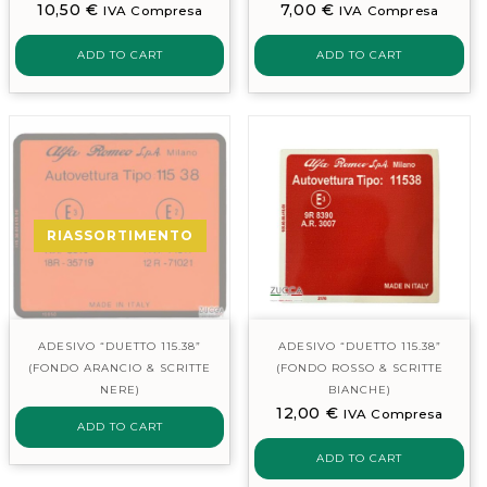
10,50
€
7,00
€
IVA Compresa
IVA Compresa
ADD TO CART
ADD TO CART
RIASSORTIMENTO
ADESIVO “DUETTO 115.38”
ADESIVO “DUETTO 115.38”
(FONDO ARANCIO & SCRITTE
(FONDO ROSSO & SCRITTE
NERE)
BIANCHE)
12,00
€
IVA Compresa
ADD TO CART
ADD TO CART