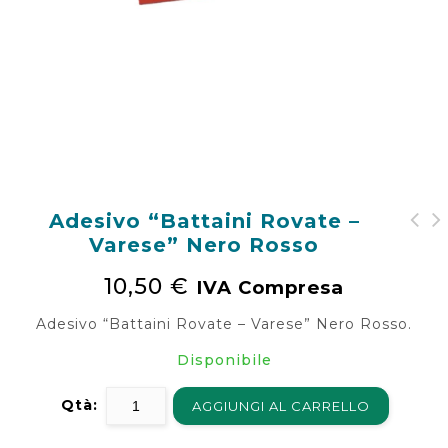
Adesivo “Battaini Rovate –
Varese” Nero Rosso
Adesivo "Agip Servizio
Adesivo "Radiatori -
a..."
Serbatoi A. Salamini &
10,50
€
IVA Compresa
C. Parma"
Adesivo “Battaini Rovate – Varese” Nero Rosso.
Disponibile
Qtà:
AGGIUNGI AL CARRELLO