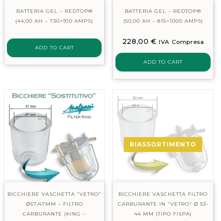
BATTERIA GEL – REDTOP®
BATTERIA GEL – REDTOP®
(44,00 AH – 730>910 AMPS)
(50,00 AH – 815>1000 AMPS)
228,00
€
IVA Compresa
ADD TO CART
ADD TO CART
RIASSORTIMENTO
BICCHIERE VASCHETTA “VETRO”
BICCHIERE VASCHETTA FILTRO
Ø57/47MM – FILTRO
CARBURANTE IN “VETRO” Ø 53-
CARBURANTE (KING –
44 MM (TIPO FISPA)