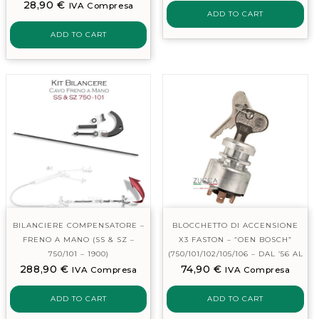
28,90
€
MALPASSI)
IVA Compresa
ADD TO CART
ADD TO CART
BILANCIERE COMPENSATORE –
BLOCCHETTO DI ACCENSIONE
FRENO A MANO (SS & SZ –
X3 FASTON – “OEN BOSCH”
750/101 – 1900)
(750/101/102/105/106 – DAL ’56 AL
288,90
€
74,90
€
68′)
IVA Compresa
IVA Compresa
ADD TO CART
ADD TO CART