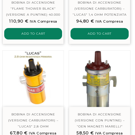
BOBINA DI ACCENSIONE
BOBINA DI ACCENSIONE
“FLAME THOWER BLACK”
(VERSIONE CARBURATORI) –
(VERSIONE A PUNTINE) 40.000
“LUCAS” 1,4 OHM POTENZIATA
110,90
€
94,80
€
VOLT – 3,0 Ω
IVA Compresa
IVA Compresa
ADD TO CART
ADD TO CART
BOBINA DI ACCENSIONE
BOBINA DI ACCENSIONE
(VERSIONE CARBURATORI) –
(VERSIONE CON PUNTINE) –
“LUCAS” 2,8 OHM
“OEN MAGNETI MARELLI”
67,80
€
58,50
€
IVA Compresa
IVA Compresa