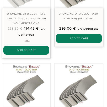
BRONZINE DI BIELLA – STD
BRONZINE DI BIELLA – 0.20″
(1900 & 102) [PICCOLI SEGNI
(0.50 MM) (1900 & 102)
MOVIMENTAZIONE
114,45
€
295,00
€
228,90
MAGAZZINO]
€
IVA
IVA Compresa
Compresa
ADD TO CART
-50%
ADD TO CART