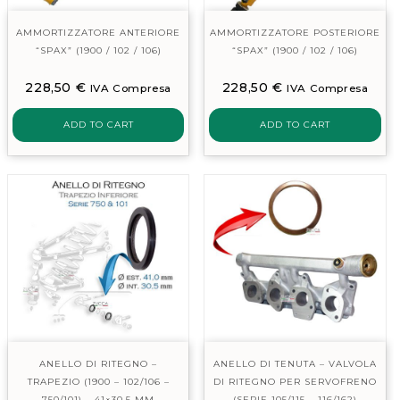
AMMORTIZZATORE ANTERIORE
AMMORTIZZATORE POSTERIORE
“SPAX” (1900 / 102 / 106)
“SPAX” (1900 / 102 / 106)
228,50
€
228,50
€
IVA Compresa
IVA Compresa
ADD TO CART
ADD TO CART
ANELLO DI RITEGNO –
ANELLO DI TENUTA – VALVOLA
TRAPEZIO (1900 – 102/106 –
DI RITEGNO PER SERVOFRENO
750/101) – 41×30,5 MM
(SERIE 105/115 – 116/162)