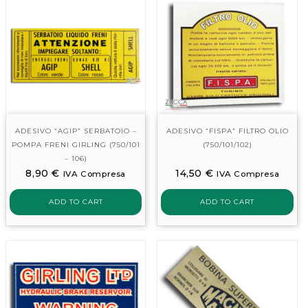
ADESIVO “AGIP” SERBATOIO –
ADESIVO “FISPA” FILTRO OLIO
POMPA FRENI GIRLING (750/101
(750/101/102)
– 106)
8,90
€
14,50
€
IVA Compresa
IVA Compresa
ADD TO CART
ADD TO CART